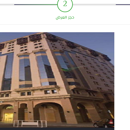
2
حجز العرض