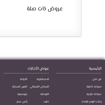
عروض ذات صلة
الرئيسية
عروض الأجازات
من نحن
الاسكندرية
الجونة
سياحة داخلية
الساحل الشمالي
العين السخنة
سياحة خارجية
الغردقة
بورسعيد
رحلات اليوم الواحد
دهب
رأس سدر