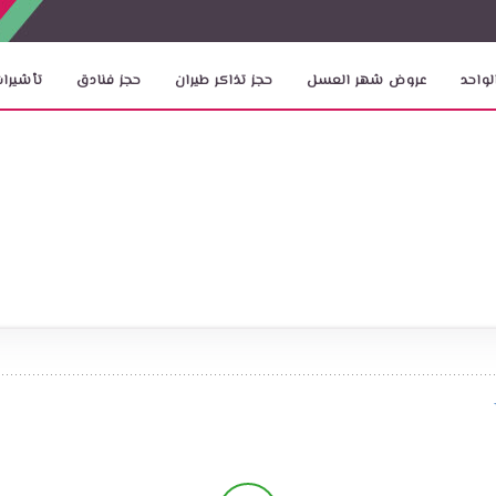
لواحد
عروض شهر العسل
حجز تذاكر طيران
حجز فنادق
تأشيرات