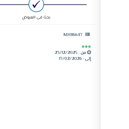
بحث فى العروض
MH116647
من :
23/12/2025
إلى :
17/02/2026