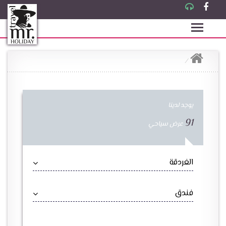
يوجد لدينا
91
عرض سياحي
الغردقة
فندق