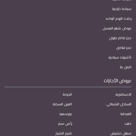
سياحة خارجية
رحلات اليوم الواحد
عروض شهر العسل
حجز تذاكر طيران
حجز فنادق
تأشيرات سياحية
اتصل بنا
عروض الأجازات
الاسكندرية
الجونة
الساحل الشمالي
العين السخنة
الغردقة
بورسعيد
دهب
رأس سدر
سهل حشيش
شرم الشيخ