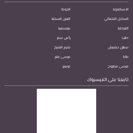
الاسكندرية
الجونة
الساحل الشمالي
العين السخنة
الغردقة
بورسعيد
دهب
رأس سدر
سهل حشيش
شرم الشيخ
طابا
مرسى علم
مرسى مطروح
نويبع
تابعنا على الفيسبوك