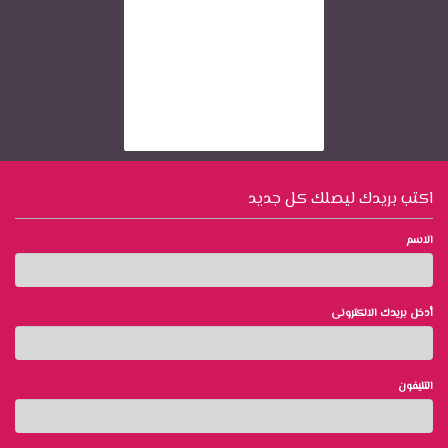
اكتب بريدك ليصلك كل جديد
الاسم
أدخل بريدك الالكترونى
التليفون