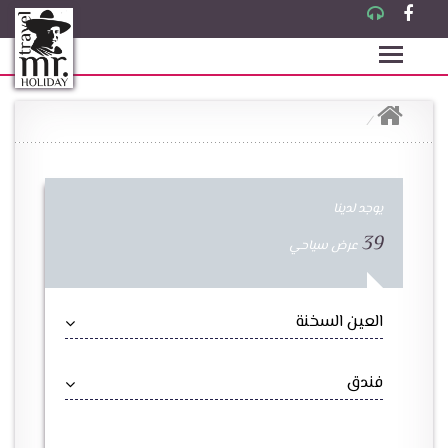
يوجد لدينا
39
عرض سياحي
العين السخنة
فندق